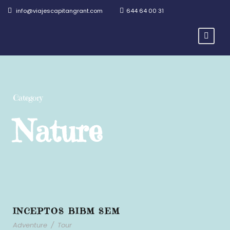
info@viajescapitangrant.com
644 64 00 31
Category
Nature
INCEPTOS BIBM SEM
Adventure
/
Tour