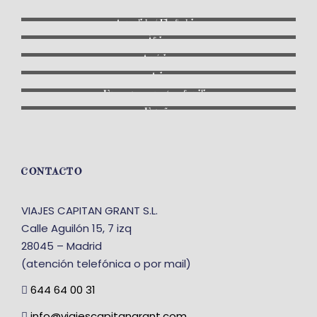
A medida / Fly & drive
África
América
Asia
En grupo: con otras familias
España
CONTACTO
VIAJES CAPITAN GRANT S.L.
Calle Aguilón 15, 7 izq
28045 – Madrid
(atención telefónica o por mail)
644 64 00 31
info@viajescapitangrant.com