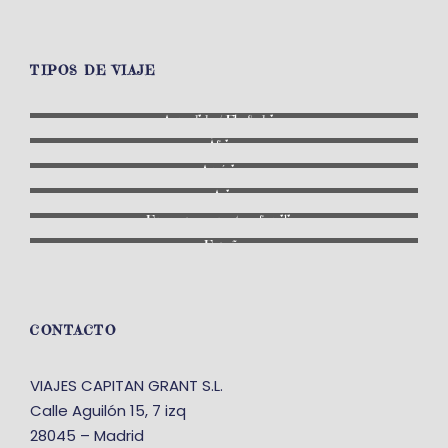
TIPOS DE VIAJE
A medida / Fly & drive
África
América
Asia
En grupo: con otras familias
España
CONTACTO
VIAJES CAPITAN GRANT S.L.
Calle Aguilón 15, 7 izq
28045 – Madrid