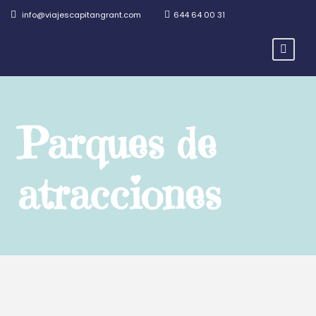
info@viajescapitangrant.com
644 64 00 31
Parques de
atracciones